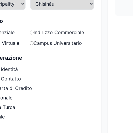
zo
enziale
Indirizzo Commerciale
 Virtuale
Campus Universitario
nerazione
 Identità
i Contatto
arta di Credito
ionale
à Turca
ale