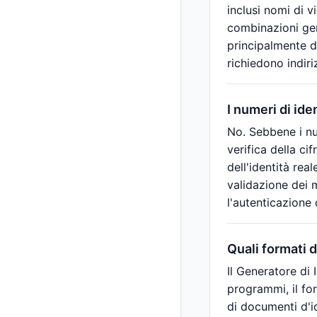
inclusi nomi di v
combinazioni gene
principalmente de
richiedono indiriz
I numeri di ide
No. Sebbene i num
verifica della cif
dell'identità rea
validazione dei m
l'autenticazione d
Quali formati d
Il Generatore di
programmi, il fo
di documenti d'id