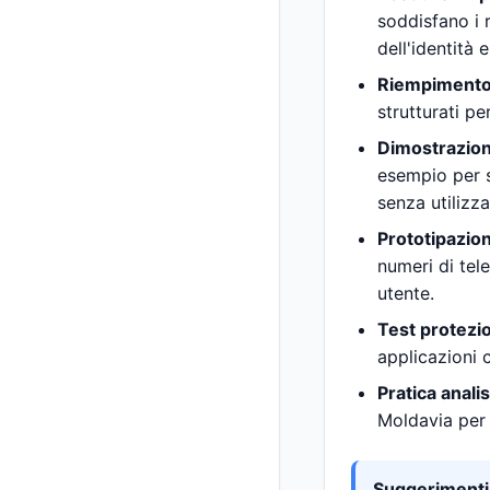
soddisfano i r
dell'identità 
Riempimento
strutturati p
Dimostrazion
esempio per sp
senza utilizza
Prototipazio
numeri di tele
utente.
Test protezi
applicazioni 
Pratica analis
Moldavia per 
Suggerimenti 