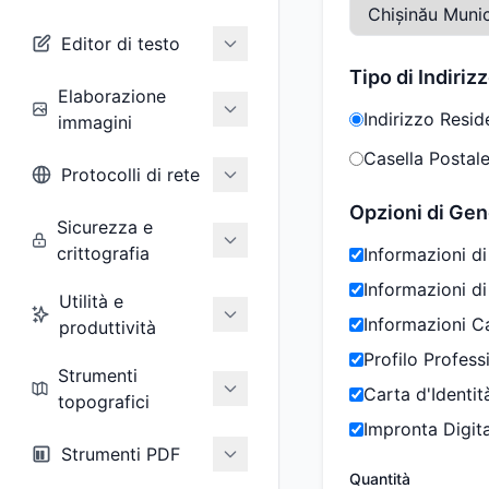
Editor di testo
Tipo di Indiriz
Elaborazione
Indirizzo Resid
immagini
Casella Postale
Protocolli di rete
Opzioni di Ge
Sicurezza e
crittografia
Informazioni di
Informazioni d
Utilità e
Informazioni C
produttività
Profilo Profess
Strumenti
Carta d'Identit
topografici
Impronta Digit
Strumenti PDF
Quantità