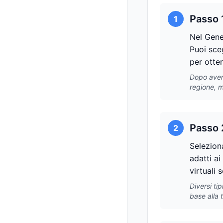
Passo 
1
Nel Gener
Puoi sceg
per otten
Dopo aver 
regione, m
Passo 2
2
Seleziona
adatti ai
virtuali 
Diversi ti
base alla 