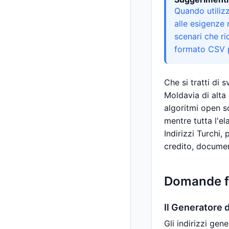
Quando utilizzi
alle esigenze r
scenari che ri
formato CSV p
Che si tratti di 
Moldavia di alta 
algoritmi open so
mentre tutta l'el
Indirizzi Turchi,
credito, documen
Domande fr
Il Generatore d
Gli indirizzi gen