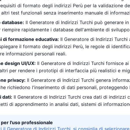
equisiti di formato degli indirizzi Perù per la validazione dei m
e altri test funzionali senza inserimento manuale di informazi
 database:
Il Generatore di Indirizzi Turchi può generare in 
er riempire rapidamente i database dell'ambiente di sviluppo 
i di formazione educativa:
Il Generatore di Indirizzi Turchi
iegare il formato degli indirizzi Perù, le regole di identific
re informazioni personali reali.
ne design UI/UX:
Il Generatore di Indirizzi Turchi fornisce ai
altri per rendere i prototipi di interfaccia più realistici e mig
one privacy:
Il Generatore di Indirizzi Turchi genera informazi
che richiedono l'inserimento di dati personali, proteggendo 
i dati:
Il Generatore di Indirizzi Turchi crea dati di indirizzi
tti di apprendimento in analisi dati, sistemi di informazione
per l'uso professionale
 il Generatore di Indirizzi Turchi, si consiglia di selezionare