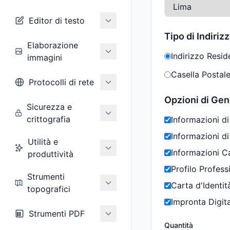
Editor di testo
Tipo di Indiriz
Elaborazione
Indirizzo Resid
immagini
Casella Postale
Protocolli di rete
Opzioni di Ge
Sicurezza e
crittografia
Informazioni di
Informazioni d
Utilità e
Informazioni C
produttività
Profilo Profess
Strumenti
Carta d'Identit
topografici
Impronta Digit
Strumenti PDF
Quantità