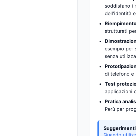
soddisfano i r
dell'identità 
Riempimento
strutturati p
Dimostrazion
esempio per sp
senza utilizza
Prototipazio
di telefono e 
Test protezi
applicazioni 
Pratica analis
Perù per proge
Suggerimenti 
Quando utilizzi