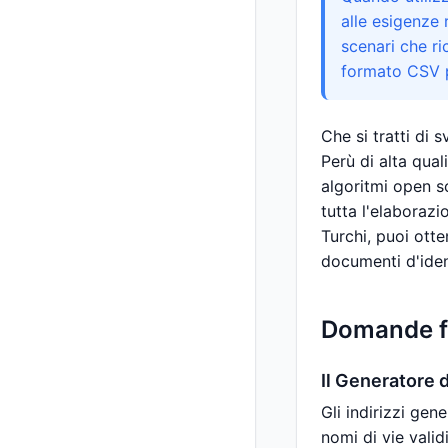
alle esigenze r
scenari che ri
formato CSV p
Che si tratti di 
Perù di alta qual
algoritmi open so
tutta l'elaborazi
Turchi, puoi otte
documenti d'iden
Domande fr
Il Generatore d
Gli indirizzi gen
nomi di vie valid