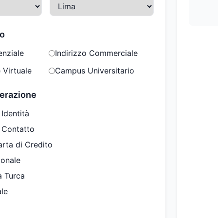
zo
enziale
Indirizzo Commerciale
 Virtuale
Campus Universitario
nerazione
 Identità
i Contatto
arta di Credito
ionale
à Turca
ale