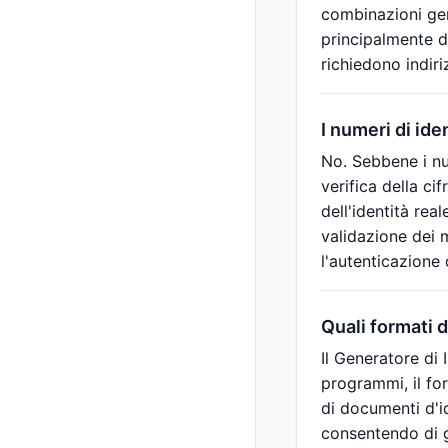
combinazioni gene
principalmente de
richiedono indiriz
I numeri di ide
No. Sebbene i num
verifica della cif
dell'identità rea
validazione dei m
l'autenticazione d
Quali formati d
Il Generatore di
programmi, il fo
di documenti d'id
consentendo di 