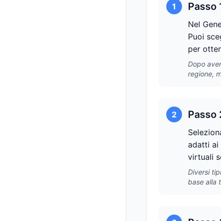
Passo 
1
Nel Gener
Puoi sceg
per otten
Dopo aver 
regione, m
Passo 2
2
Seleziona
adatti ai
virtuali 
Diversi ti
base alla 