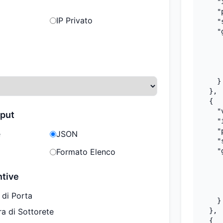
    "
    "
IP Privato
    "
    "
     
     
     
     
    }

  },

  {

    "
tput
    "
    "
e
JSON
    "
Formato Elenco
    "
     
     
ntive
     
     
 di Porta
    }

ra di Sottorete
  },

  {
