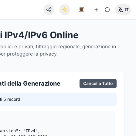
IT
zi IPv4/IPv6 Online
blici e privati, filtraggio regionale, generazione in
per proteggere la privacy.
ati della Generazione
Cancella Tutto
i 5 record
version": "IPv4",
