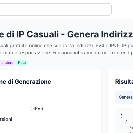
 di IP Casuali - Genera Indiriz
ali gratuito online che supporta indirizzi IPv4 e IPv6, IP pub
ormati di esportazione. Funziona interamente nel frontend 
neratore
Rete
ne di Generazione
Risult
Generat
IPv6
[

rsioni
  {

    "