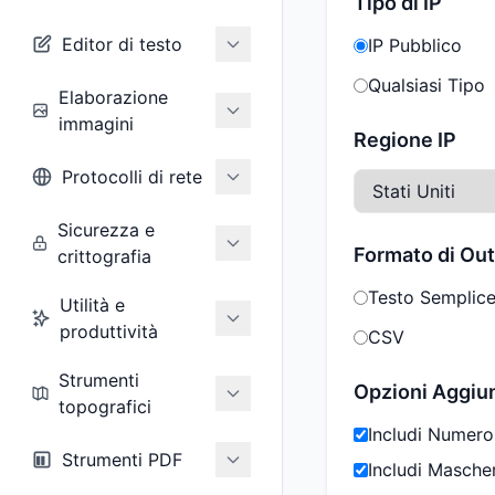
Tipo di IP
Editor di testo
IP Pubblico
Qualsiasi Tipo
Elaborazione
immagini
Regione IP
Protocolli di rete
Sicurezza e
Formato di Ou
crittografia
Testo Semplic
Utilità e
produttività
CSV
Strumenti
Opzioni Aggiu
topografici
Includi Numero
Strumenti PDF
Includi Masche