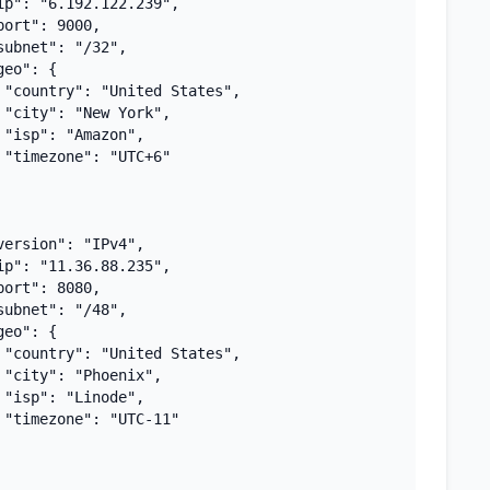
ip": "6.192.122.239",

port": 9000,

subnet": "/32",

geo": {

 "country": "United States",

 "city": "New York",

 "isp": "Amazon",

 "timezone": "UTC+6"

version": "IPv4",

ip": "11.36.88.235",

port": 8080,

subnet": "/48",

geo": {

 "country": "United States",

 "city": "Phoenix",

 "isp": "Linode",

 "timezone": "UTC-11"
