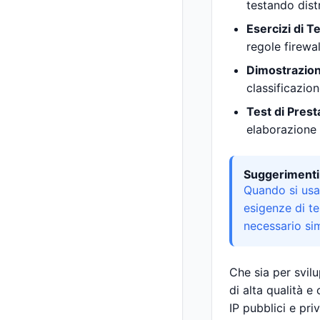
testando dist
Esercizi di T
regole firewal
Dimostrazion
classificazion
Test di Prest
elaborazione s
Suggerimenti
Quando si usa 
esigenze di tes
necessario simu
Che sia per svilu
di alta qualità e
IP pubblici e pri