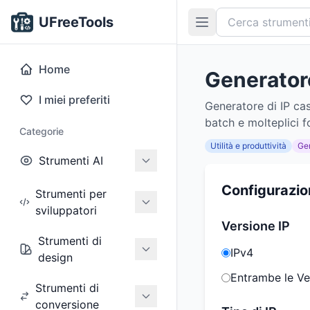
UFreeTools
Home
Generatore
I miei preferiti
Generatore di IP casu
batch e molteplici f
Categorie
Utilità e produttività
Ge
Strumenti AI
Configurazio
Strumenti per
sviluppatori
Versione IP
Strumenti di
IPv4
design
Entrambe le Ve
Strumenti di
conversione