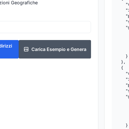
azioni Geografiche
    "
    "
    "
    "
    "
     
     
     
irizzi
Carica Esempio e Genera
     
    }

  },

  {

    "
    "
    "
    "
    "
     
     
     
     
    }
