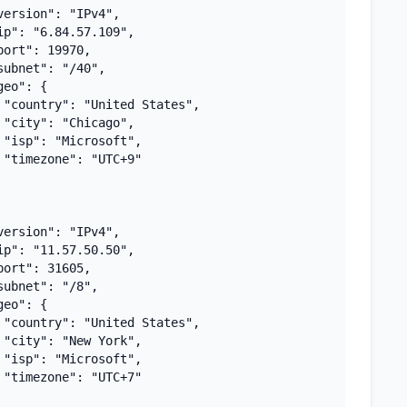
version": "IPv4",

ip": "6.84.57.109",

port": 19970,

subnet": "/40",

geo": {

 "country": "United States",

 "city": "Chicago",

 "isp": "Microsoft",

 "timezone": "UTC+9"

version": "IPv4",

ip": "11.57.50.50",

port": 31605,

subnet": "/8",

geo": {

 "country": "United States",

 "city": "New York",

 "isp": "Microsoft",

 "timezone": "UTC+7"
