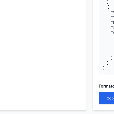
  },

  {

    "
    "
    "
    "
    "
     
     
     
     
    }

  }

]
Formato
Cop