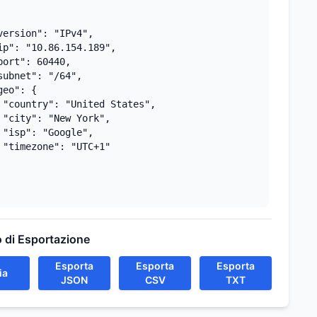
version": "IPv4",

ip": "10.86.154.189",

port": 60440,

subnet": "/64",

geo": {

 "country": "United States",

 "city": "New York",

 "isp": "Google",

 "timezone": "UTC+1"

 di Esportazione
Esporta
Esporta
Esporta
ia
JSON
CSV
TXT