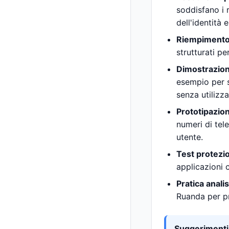
soddisfano i r
dell'identità 
Riempimento
strutturati p
Dimostrazion
esempio per sp
senza utilizza
Prototipazio
numeri di tele
utente.
Test protezi
applicazioni 
Pratica analis
Ruanda per pr
Suggerimenti 