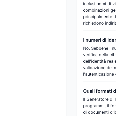
inclusi nomi di v
combinazioni gene
principalmente de
richiedono indiriz
I numeri di ide
No. Sebbene i num
verifica della cif
dell'identità rea
validazione dei m
l'autenticazione d
Quali formati d
Il Generatore di
programmi, il fo
di documenti d'id