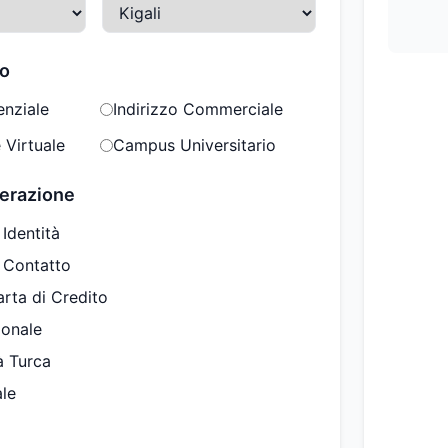
zo
enziale
Indirizzo Commerciale
 Virtuale
Campus Universitario
nerazione
 Identità
i Contatto
arta di Credito
ionale
à Turca
ale