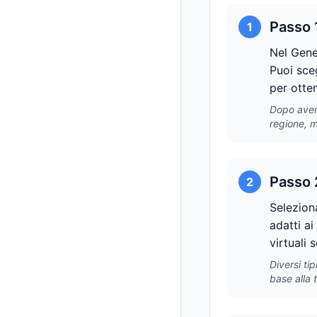
Passo 
1
Nel Gener
Puoi sceg
per otten
Dopo aver 
regione, m
Passo 2
2
Seleziona
adatti ai
virtuali 
Diversi ti
base alla 