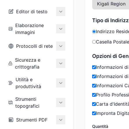
Editor di testo
Tipo di Indiriz
Elaborazione
Indirizzo Resid
immagini
Casella Postale
Protocolli di rete
Opzioni di Ge
Sicurezza e
crittografia
Informazioni di
Informazioni d
Utilità e
Informazioni C
produttività
Profilo Profess
Strumenti
Carta d'Identit
topografici
Impronta Digit
Strumenti PDF
Quantità