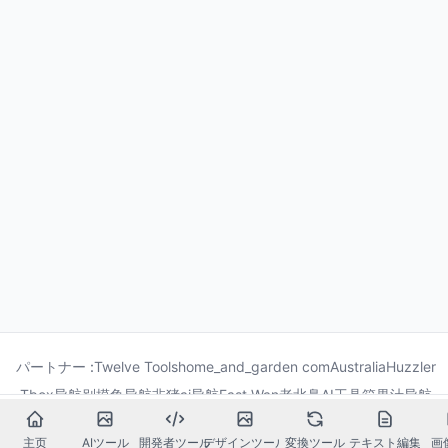
パートナー :
Twelve Tools
home_and_garden com
Australia
Huzzler
Tbox导航
别摸鱼导航
非猪ai导航
Fast Wan
老北鼻AI工具箱
果汁导航
龙喵导航
主页
AIツール
開発者ツール
デザインツール
変換ツール
テキスト編集
画