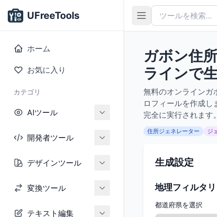
UFreeTools
ホーム
ガボン住所
ラインで
お気に入り
無料のオンラインガ
カテゴリ
ロフィールを作成し
AIツール
完全に実行されます
住所ジェネレーター
ジ
開発者ツール
生成設定
デザインツール
地理フィルタリ
変換ツール
都道府県を選択
テキスト編集