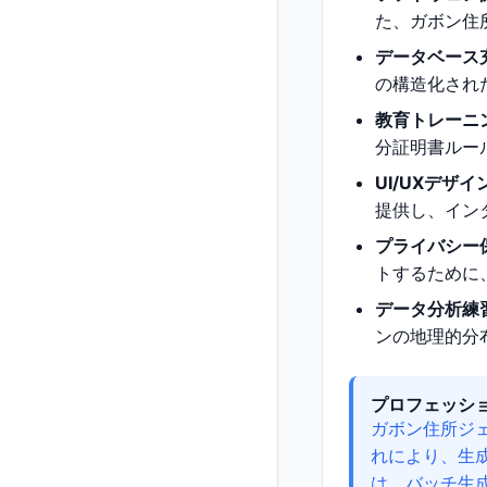
た、ガボン住
データベース
の構造化され
教育トレーニ
分証明書ルー
UI/UXデザ
提供し、イン
プライバシー
トするために
データ分析練
ンの地理的分
プロフェッシ
ガボン住所ジ
れにより、生
は、バッチ生