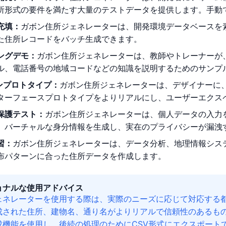
所形式の要件を満たす大量のテストデータを提供します。手動
充填：
ガボン住所ジェネレーターは、開発環境データベースを
た住所レコードをバッチ生成できます。
ングデモ：
ガボン住所ジェネレーターは、教師やトレーナーが
ル、電話番号の地域コードなどの知識を説明するためのサンプ
インプロトタイプ：
ガボン住所ジェネレーターは、デザイナーに
ターフェースプロトタイプをよりリアルにし、ユーザーエクス
保護テスト：
ガボン住所ジェネレーターは、個人データの入力
、バーチャルな身分情報を生成し、実在のプライバシーが漏洩
習：
ガボン住所ジェネレーターは、データ分析、地理情報システ
布パターンに合った住所データを作成します。
ョナルな使用アドバイス
ェネレーターを使用する際は、実際のニーズに応じて対応する
成された住所、建物名、通り名がよりリアルで信頼性のあるも
成機能を使用し、後続の処理のためにCSV形式にエクスポート