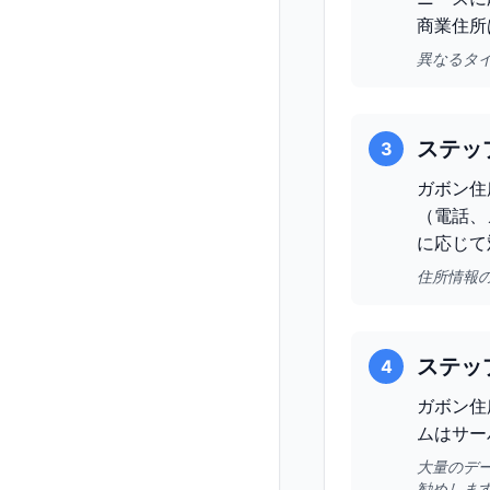
商業住所
異なるタ
ステッ
3
ガボン住
（電話、
に応じて
住所情報
ステッ
4
ガボン住
ムはサー
大量のデ
勧めしま