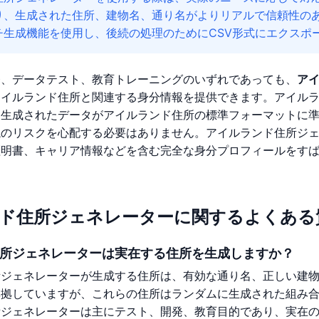
り、生成された住所、建物名、通り名がよりリアルで信頼性の
チ生成機能を使用し、後続の処理のためにCSV形式にエクスポ
発、データテスト、教育トレーニングのいずれであっても、
ア
アイルランド住所と関連する身分情報を提供できます。アイル
、生成されたデータがアイルランド住所の標準フォーマットに
洩のリスクを心配する必要はありません。アイルランド住所ジ
証明書、キャリア情報などを含む完全な身分プロフィールをす
ド住所ジェネレーターに関するよくある
所ジェネレーターは実在する住所を生成しますか？
所ジェネレーターが生成する住所は、有効な通り名、正しい建
準拠していますが、これらの住所はランダムに生成された組み
所ジェネレーターは主にテスト、開発、教育目的であり、実在