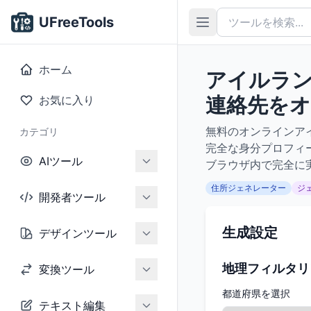
UFreeTools
ホーム
アイルラン
連絡先を
お気に入り
無料のオンラインア
カテゴリ
完全な身分プロフィ
AIツール
ブラウザ内で完全に
住所ジェネレーター
ジ
開発者ツール
生成設定
デザインツール
地理フィルタリ
変換ツール
都道府県を選択
テキスト編集