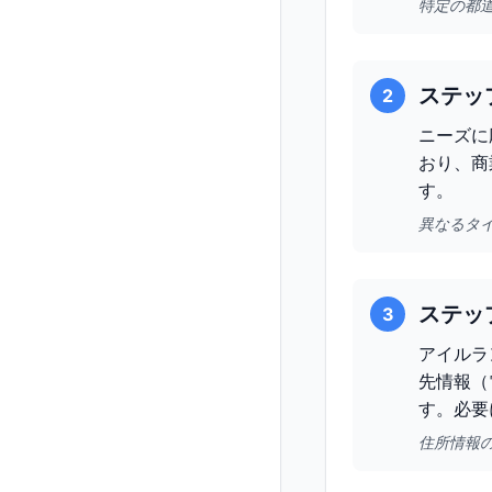
特定の都
ステッ
2
ニーズに
おり、商
す。
異なるタ
ステッ
3
アイルラ
先情報（
す。必要
住所情報