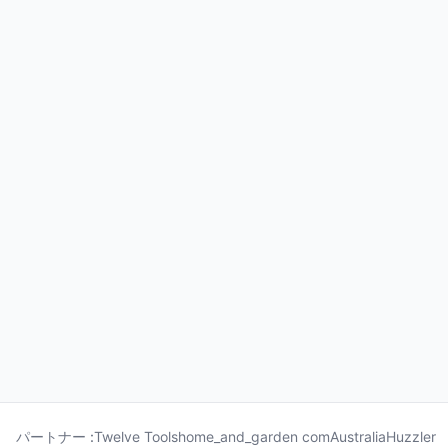
パートナー :
Twelve Tools
home_and_garden com
Australia
Huzzler