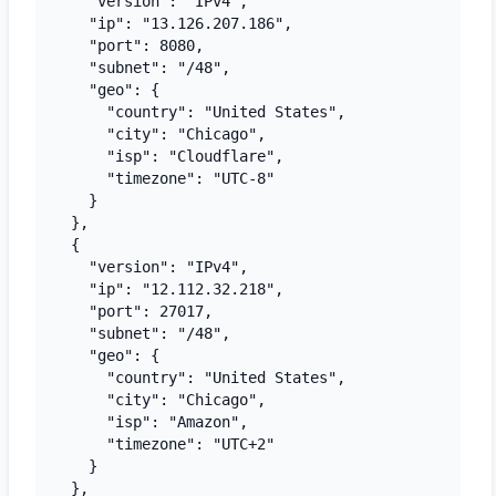
    "version": "IPv4",

    "ip": "13.126.207.186",

    "port": 8080,

    "subnet": "/48",

    "geo": {

      "country": "United States",

      "city": "Chicago",

      "isp": "Cloudflare",

      "timezone": "UTC-8"

    }

  },

  {

    "version": "IPv4",

    "ip": "12.112.32.218",

    "port": 27017,

    "subnet": "/48",

    "geo": {

      "country": "United States",

      "city": "Chicago",

      "isp": "Amazon",

      "timezone": "UTC+2"

    }

  },
