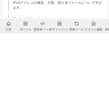
IPv4アドレスの構造、分類、割り当てルールについて学び
ます。
IPv6 - Wikipedia
IPv6アドレス形式、特徴、利点について学びます。
主页
AIツール
開発者ツール
デザインツール
変換ツール
テキスト編集
画
RFC 791 - IPプロトコル仕様
インターネットプロトコルの公式技術仕様書を読みます。