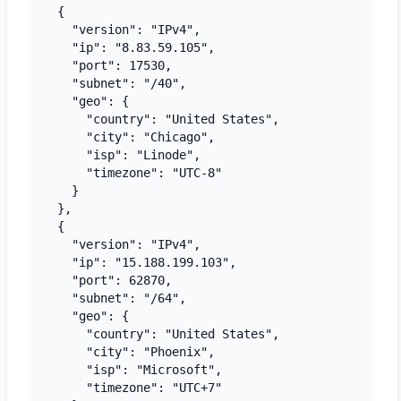
  {

    "version": "IPv4",

    "ip": "8.83.59.105",

    "port": 17530,

    "subnet": "/40",

    "geo": {

      "country": "United States",

      "city": "Chicago",

      "isp": "Linode",

      "timezone": "UTC-8"

    }

  },

  {

    "version": "IPv4",

    "ip": "15.188.199.103",

    "port": 62870,

    "subnet": "/64",

    "geo": {

      "country": "United States",

      "city": "Phoenix",

      "isp": "Microsoft",

      "timezone": "UTC+7"
