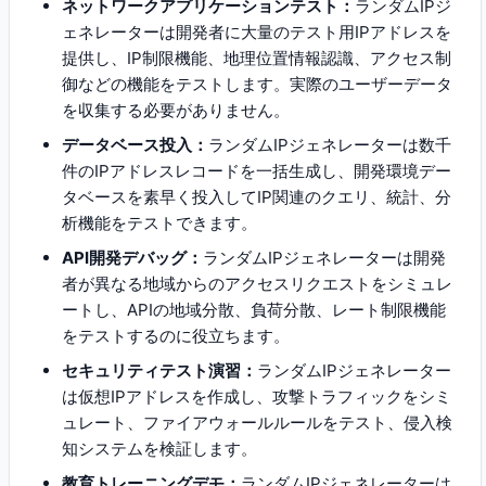
ネットワークアプリケーションテスト：
ランダムIPジ
ェネレーターは開発者に大量のテスト用IPアドレスを
提供し、IP制限機能、地理位置情報認識、アクセス制
御などの機能をテストします。実際のユーザーデータ
を収集する必要がありません。
データベース投入：
ランダムIPジェネレーターは数千
件のIPアドレスレコードを一括生成し、開発環境デー
タベースを素早く投入してIP関連のクエリ、統計、分
析機能をテストできます。
API開発デバッグ：
ランダムIPジェネレーターは開発
者が異なる地域からのアクセスリクエストをシミュレ
ートし、APIの地域分散、負荷分散、レート制限機能
をテストするのに役立ちます。
セキュリティテスト演習：
ランダムIPジェネレーター
は仮想IPアドレスを作成し、攻撃トラフィックをシミ
ュレート、ファイアウォールルールをテスト、侵入検
知システムを検証します。
教育トレーニングデモ：
ランダムIPジェネレーターは