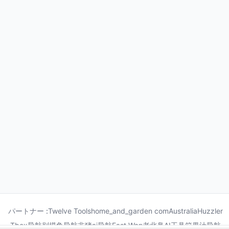
パートナー :
Twelve Tools
home_and_garden com
Australia
Huzzler
Tbox导航
别摸鱼导航
非猪ai导航
Fast Wan
老北鼻AI工具箱
果汁导航