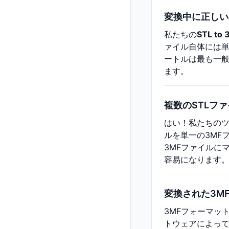
変換中に正しい
私たちの
STL t
ァイル自体には
ートルは最も一般
ます。
複数のSTLフ
はい！私たちのツ
ルを単一の3MF
3MFファイルに
容易になります
変換された3M
3MFフォーマットは
トウェアによって