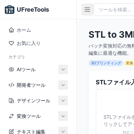
UFreeTools
ホーム
STL to
お気に入り
バッチ変換対応の無料
編集に最適な機能。
カテゴリ
3Dプリンティング
変換
AIツール
STLファイル
開発者ツール
デザインツール
変換ツール
STLファイ
リックしてア
テキスト編集
対応フ