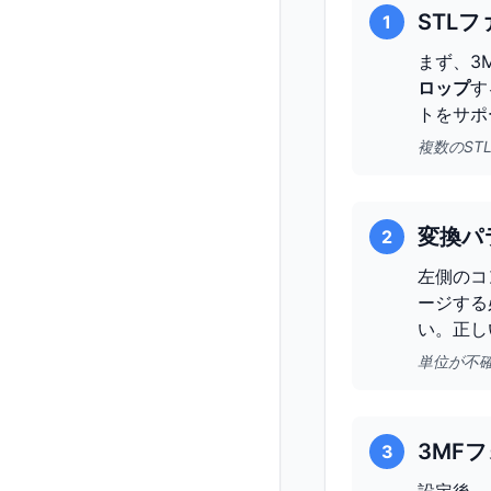
STL
1
まず、3
ロップ
す
トをサポ
複数のS
変換パ
2
左側のコ
ージする
い。正し
単位が不
3MF
3