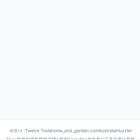
파트너 :
Twelve Tools
home_and_garden com
Australia
Huzzler
Tbox导航
别摸鱼导航
非猪ai导航
Fast Wan
老北鼻AI工具箱
果汁导航