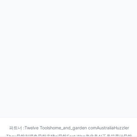
파트너 :
Twelve Tools
home_and_garden com
Australia
Huzzler
Tbox导航
别摸鱼导航
非猪ai导航
Fast Wan
老北鼻AI工具箱
果汁导航