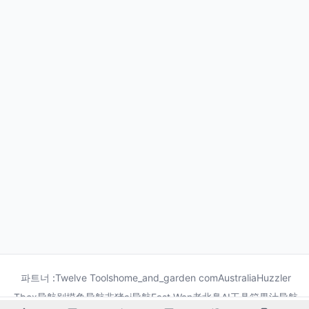
파트너 :
Twelve Tools
home_and_garden com
Australia
Huzzler
Tbox导航
别摸鱼导航
非猪ai导航
Fast Wan
老北鼻AI工具箱
果汁导航