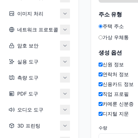
이미지 처리
주소 유형
주택 주소
네트워크 프로토콜
가상 우체통
암호 보안
생성 옵션
실용 도구
신원 정보
연락처 정보
측량 도구
신용카드 정보
PDF 도구
직업 프로필
카메룬 신분증
오디오 도구
디지털 지문
3D 프린팅
수량