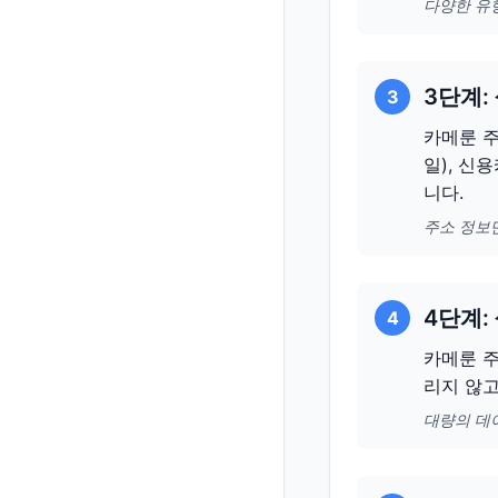
다양한 유
3단계:
3
카메룬 주
일), 신
니다.
주소 정보
4단계:
4
카메룬 주
리지 않
대량의 데