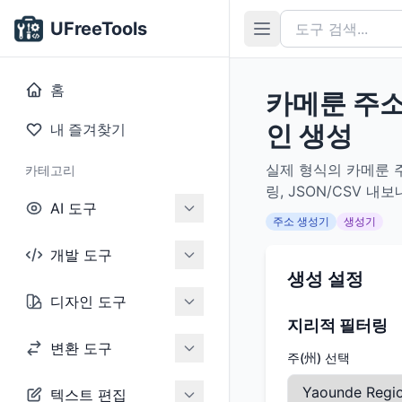
UFreeTools
홈
카메룬 주소
인 생성
내 즐겨찾기
실제 형식의 카메룬 주
카테고리
링, JSON/CSV 
AI 도구
주소 생성기
생성기
개발 도구
생성 설정
디자인 도구
지리적 필터링
변환 도구
주(州) 선택
텍스트 편집