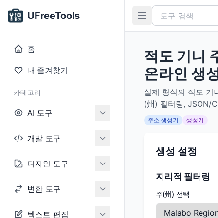
UFreeTools
홈
적도 기니 
온라인 생
내 즐겨찾기
실제 형식의 적도 기니
카테고리
(州) 필터링, JSO
AI 도구
주소 생성기
생성기
개발 도구
생성 설정
디자인 도구
지리적 필터링
변환 도구
주(州) 선택
텍스트 편집