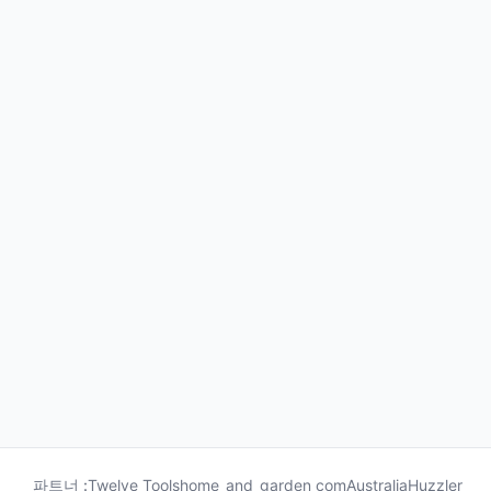
파트너 :
Twelve Tools
home_and_garden com
Australia
Huzzler