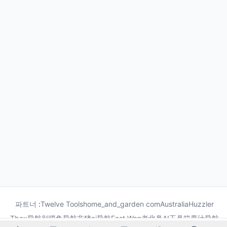
파트너 :
Twelve Tools
home_and_garden com
Australia
Huzzler
Tbox导航
别摸鱼导航
非猪ai导航
Fast Wan
老北鼻AI工具箱
果汁导航