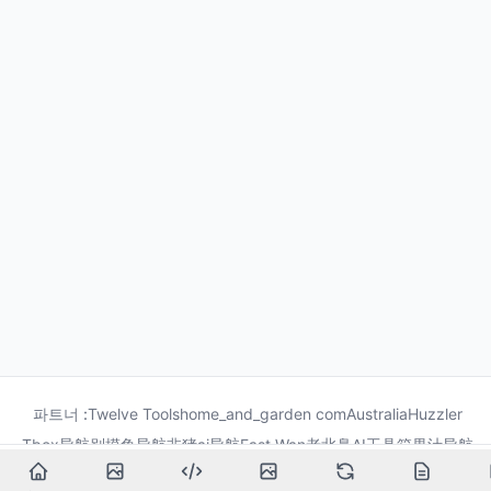
파트너 :
Twelve Tools
home_and_garden com
Australia
Huzzler
Tbox导航
别摸鱼导航
非猪ai导航
Fast Wan
老北鼻AI工具箱
果汁导航
龙喵导航