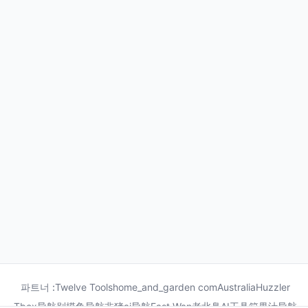
파트너 :
Twelve Tools
home_and_garden com
Australia
Huzzler
Tbox导航
别摸鱼导航
非猪ai导航
Fast Wan
老北鼻AI工具箱
果汁导航