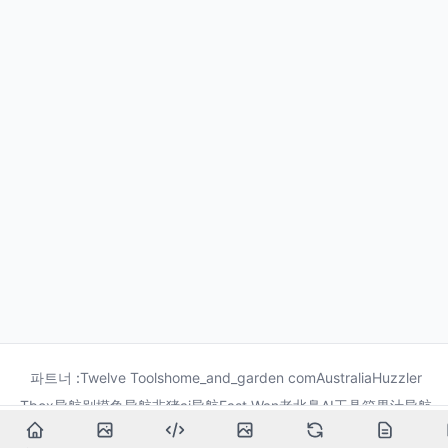
파트너 :
Twelve Tools
home_and_garden com
Australia
Huzzler
Tbox导航
别摸鱼导航
非猪ai导航
Fast Wan
老北鼻AI工具箱
果汁导航
龙喵导航