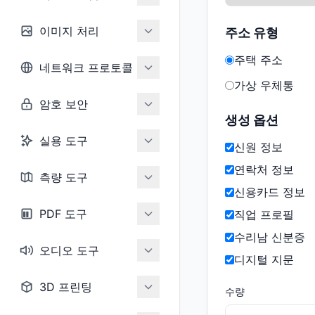
이미지 처리
주소 유형
주택 주소
네트워크 프로토콜
가상 우체통
암호 보안
생성 옵션
실용 도구
신원 정보
연락처 정보
측량 도구
신용카드 정보
PDF 도구
직업 프로필
수리남 신분증
오디오 도구
디지털 지문
3D 프린팅
수량