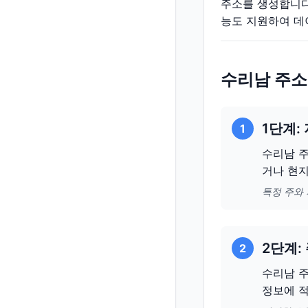
주소를 생성합니다
능도 지원하여 데
수리남 주소
1단계:
1
수리남 주
거나 현지
특정 주와
2단계:
2
수리남 주
정보에 적