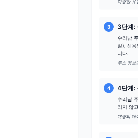
다양한 유
3단계:
3
수리남 주
일), 신
니다.
주소 정보
4단계:
4
수리남 주
리지 않
대량의 데