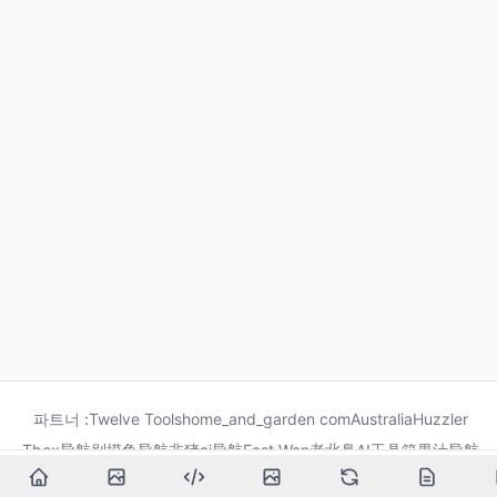
파트너 :
Twelve Tools
home_and_garden com
Australia
Huzzler
Tbox导航
别摸鱼导航
非猪ai导航
Fast Wan
老北鼻AI工具箱
果汁导航
龙喵导航