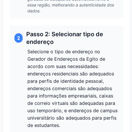
essa região, melhorando a autenticidade dos
dados.
Passo 2: Selecionar tipo de
2
endereço
Selecione o tipo de endereço no
Gerador de Endereços da Egito de
acordo com suas necessidades:
endereços residenciais são adequados
para perfis de identidade pessoal,
endereços comerciais são adequados
para informações empresariais, caixas
de correio virtuais são adequadas para
uso temporário, e endereços de campus
universitário são adequados para perfis
de estudantes.