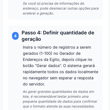
Se você só precisa de informações de
endereço, pode desmarcar outras opções para
acelerar a geração.
Passo 4: Definir quantidade de
4
geração
Insira o número de registros a serem
gerados (1-100) no Gerador de
Endereços da Egito, depois clique no
botão "Gerar dados". O sistema gerará
rapidamente todos os dados localmente
no navegador sem esperar a resposta
do servidor.
Ao gerar grandes quantidades de dados em
lote, é recomendável testar primeiro uma
pequena quantidade de dados para confirmar
que o formato atende às suas necessidades.