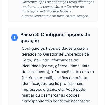
Diferentes tipos de endereços terão diferenças
em formato e nomeação, e o Gerador de
Endereços da Egito se adequará
automaticamente com base na sua seleção.
Passo 3: Configurar opções de
3
geração
Configure os tipos de dados a serem
gerados no Gerador de Endereços da
Egito, incluindo informações de
identidade (nome, gênero, idade, data
de nascimento), informações de contato
(telefone, e-mail), cartões de crédito,
identificações, perfis profissionais,
impressões digitais, etc. Você pode
marcar ou desmarcar as opções
correspondentes conforme necessário.