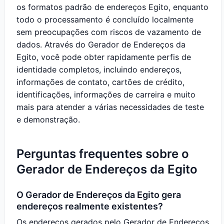
os formatos padrão de endereços Egito, enquanto
todo o processamento é concluído localmente
sem preocupações com riscos de vazamento de
dados. Através do Gerador de Endereços da
Egito, você pode obter rapidamente perfis de
identidade completos, incluindo endereços,
informações de contato, cartões de crédito,
identificações, informações de carreira e muito
mais para atender a várias necessidades de teste
e demonstração.
Perguntas frequentes sobre o
Gerador de Endereços da Egito
O Gerador de Endereços da Egito gera
endereços realmente existentes?
Os endereços gerados pelo Gerador de Endereços