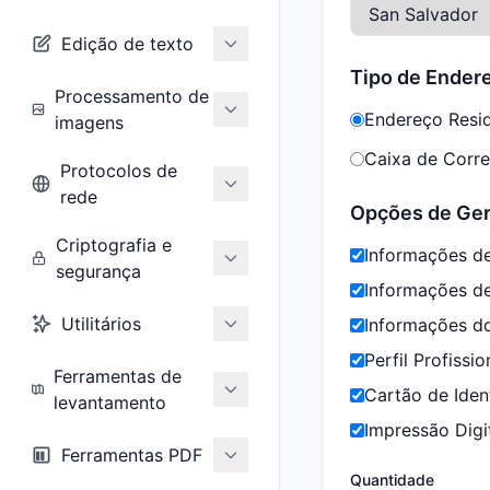
Edição de texto
Tipo de Ender
Processamento de
Endereço Resid
imagens
Caixa de Correi
Protocolos de
rede
Opções de Ge
Criptografia e
Informações de
segurança
Informações d
Utilitários
Informações d
Perfil Profissio
Ferramentas de
Cartão de Iden
levantamento
Impressão Digi
Ferramentas PDF
Quantidade