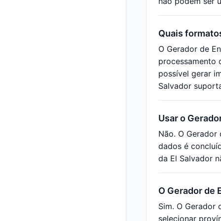
não podem ser u
Quais formato
O Gerador de En
processamento d
possível gerar i
Salvador suporta
Usar o Gerador
Não. O Gerador 
dados é concluí
da El Salvador n
O Gerador de E
Sim. O Gerador d
selecionar proví