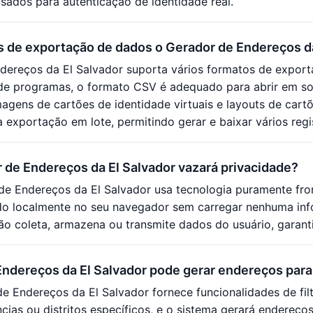
sados para autenticação de identidade real.
s de exportação de dados o Gerador de Endereços da
dereços da El Salvador suporta vários formatos de expor
e programas, o formato CSV é adequado para abrir em so
magens de cartões de identidade virtuais e layouts de cart
 exportação em lote, permitindo gerar e baixar vários reg
 de Endereços da El Salvador vazará privacidade?
de Endereços da El Salvador usa tecnologia puramente fro
do localmente no seu navegador sem carregar nenhuma inf
ão coleta, armazena ou transmite dados do usuário, garan
ndereços da El Salvador pode gerar endereços para 
e Endereços da El Salvador fornece funcionalidades de fil
ncias ou distritos específicos, e o sistema gerará endereço