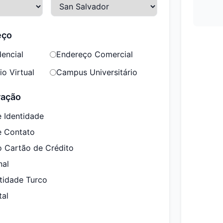
eço
encial
Endereço Comercial
o Virtual
Campus Universitário
ração
 Identidade
e Contato
o Cartão de Crédito
nal
tidade Turco
tal