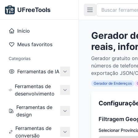
UFreeTools
Início
Gerador de
reais, inf
Meus favoritos
Gerador gratuito on
Categorias
números de telefone
Ferramentas de IA
exportação JSON/CS
Gerador de Endereços
Ferramentas de
desenvolvimento
Configuraçõ
Ferramentas de
design
Filtragem Geo
Ferramentas de
Selecionar Provínci
conversão