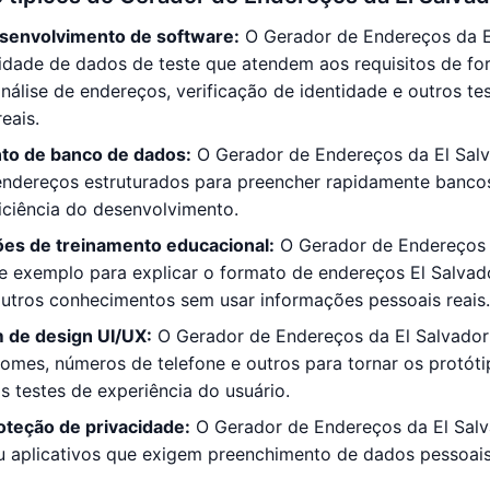
senvolvimento de software:
O Gerador de Endereços da E
idade de dados de teste que atendem aos requisitos de fo
análise de endereços, verificação de identidade e outros t
eais.
to de banco de dados:
O Gerador de Endereços da El Salv
 endereços estruturados para preencher rapidamente banc
iciência do desenvolvimento.
es de treinamento educacional:
O Gerador de Endereços d
e exemplo para explicar o formato de endereços El Salvado
outros conhecimentos sem usar informações pessoais reais.
 de design UI/UX:
O Gerador de Endereços da El Salvador 
nomes, números de telefone e outros para tornar os protóti
s testes de experiência do usuário.
oteção de privacidade:
O Gerador de Endereços da El Salva
ou aplicativos que exigem preenchimento de dados pessoai