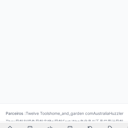
Parceiros :
Twelve Tools
home_and_garden com
Australia
Huzzler
Tbox导航
别摸鱼导航
非猪ai导航
Fast Wan
老北鼻AI工具箱
果汁导航
龙喵导航