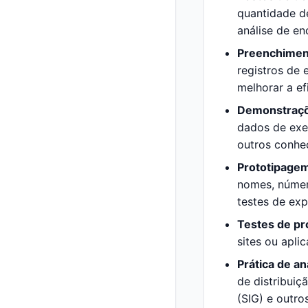
quantidade d
análise de en
Preenchimen
registros de
melhorar a ef
Demonstraçõ
dados de exem
outros conhe
Prototipagem
nomes, número
testes de exp
Testes de pr
sites ou apl
Prática de an
de distribui
(SIG) e outros