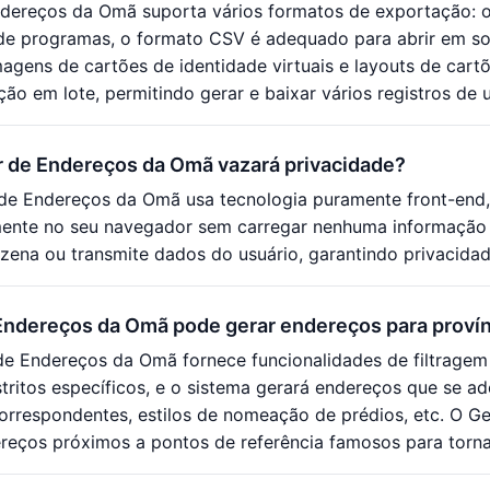
dereços da Omã suporta vários formatos de exportação: 
e programas, o formato CSV é adequado para abrir em so
magens de cartões de identidade virtuais e layouts de car
ão em lote, permitindo gerar e baixar vários registros de 
r de Endereços da Omã vazará privacidade?
de Endereços da Omã usa tecnologia puramente front-end,
mente no seu navegador sem carregar nenhuma informação
azena ou transmite dados do usuário, garantindo privacida
ndereços da Omã pode gerar endereços para provínc
e Endereços da Omã fornece funcionalidades de filtragem p
stritos específicos, e o sistema gerará endereços que se ad
orrespondentes, estilos de nomeação de prédios, etc. O 
reços próximos a pontos de referência famosos para tornar