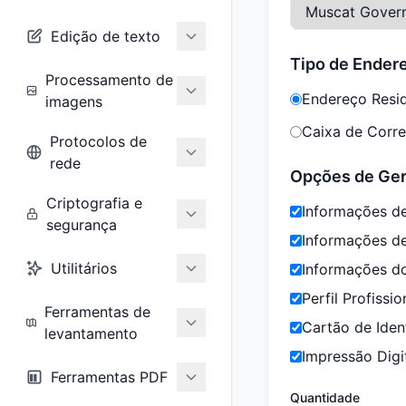
Edição de texto
Tipo de Ender
Processamento de
Endereço Resid
imagens
Caixa de Correi
Protocolos de
rede
Opções de Ge
Criptografia e
Informações de
segurança
Informações d
Utilitários
Informações d
Perfil Profissio
Ferramentas de
Cartão de Iden
levantamento
Impressão Digi
Ferramentas PDF
Quantidade