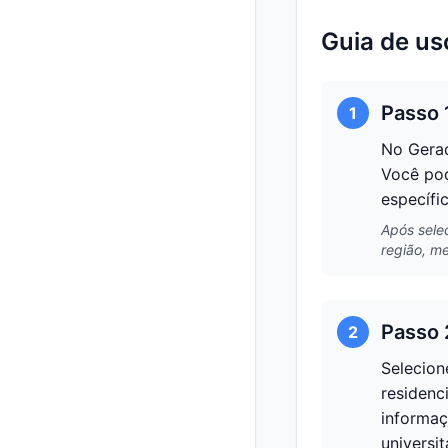
Guia de u
Passo 
1
No Gerad
Você pod
específi
Após sele
região, m
Passo 
2
Selecion
residenc
informaç
universi