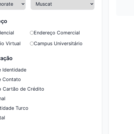
eço
encial
Endereço Comercial
o Virtual
Campus Universitário
ração
 Identidade
e Contato
o Cartão de Crédito
nal
tidade Turco
tal