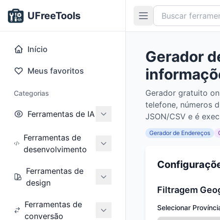
UFreeTools
Início
Gerador d
informaçõe
Meus favoritos
Gerador gratuito o
Categorias
telefone, números d
Ferramentas de IA
JSON/CSV e é execu
Gerador de Endereços
Ferramentas de
desenvolvimento
Configuraçõ
Ferramentas de
design
Filtragem Geo
Ferramentas de
Selecionar Provínci
conversão