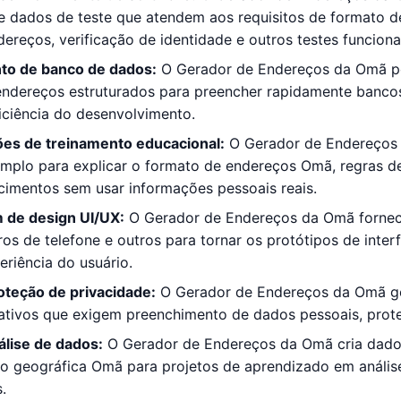
e dados de teste que atendem aos requisitos de formato d
dereços, verificação de identidade e outros testes funcion
to de banco de dados:
O Gerador de Endereços da Omã po
 endereços estruturados para preencher rapidamente banc
iciência do desenvolvimento.
es de treinamento educacional:
O Gerador de Endereços d
plo para explicar o formato de endereços Omã, regras de 
cimentos sem usar informações pessoais reais.
 de design UI/UX:
O Gerador de Endereços da Omã fornece
s de telefone e outros para tornar os protótipos de interf
eriência do usuário.
oteção de privacidade:
O Gerador de Endereços da Omã ger
icativos que exigem preenchimento de dados pessoais, pro
álise de dados:
O Gerador de Endereços da Omã cria dad
ção geográfica Omã para projetos de aprendizado em anális
.