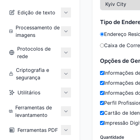
Edição de texto
Tipo de Ender
Processamento de
Endereço Resid
imagens
Caixa de Correi
Protocolos de
rede
Opções de Ge
Criptografia e
Informações de
segurança
Informações d
Utilitários
Informações d
Perfil Profissio
Ferramentas de
Cartão de Iden
levantamento
Impressão Digi
Ferramentas PDF
Quantidade