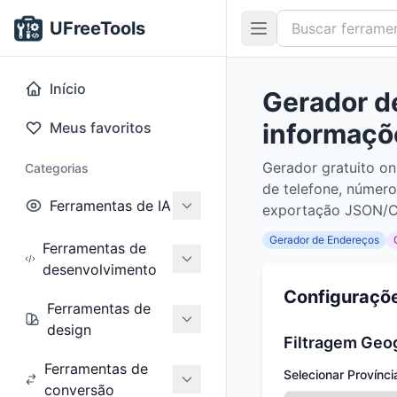
UFreeTools
Início
Gerador de
informaçõe
Meus favoritos
Gerador gratuito on
Categorias
de telefone, número
Ferramentas de IA
exportação JSON/CS
Gerador de Endereços
Ferramentas de
desenvolvimento
Configuraçõ
Ferramentas de
design
Filtragem Geo
Ferramentas de
Selecionar Provínci
conversão