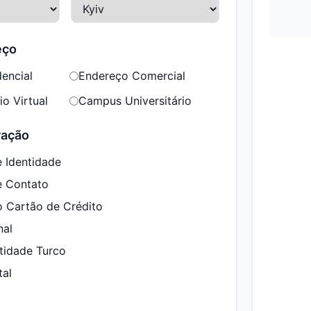
eço
encial
Endereço Comercial
o Virtual
Campus Universitário
ração
 Identidade
e Contato
o Cartão de Crédito
nal
tidade Turco
tal