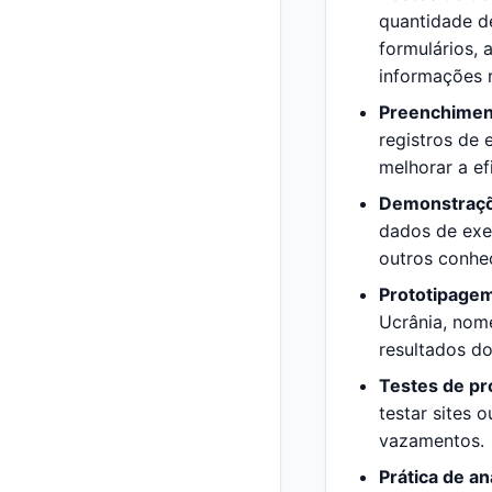
quantidade d
formulários, 
informações r
Preenchimen
registros de
melhorar a ef
Demonstraçõ
dados de exem
outros conhe
Prototipagem
Ucrânia, nome
resultados do
Testes de pr
testar sites 
vazamentos.
Prática de an