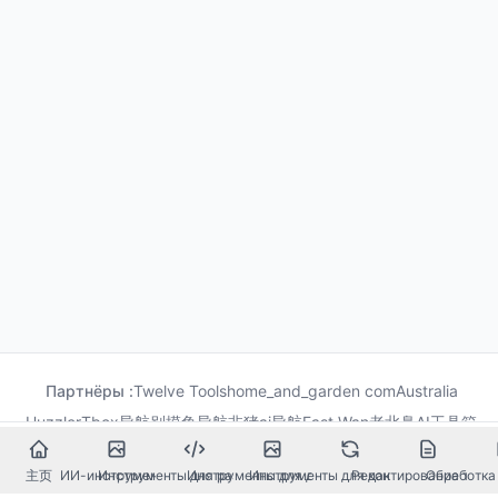
Партнёры :
Twelve Tools
home_and_garden com
Australia
Huzzler
Tbox导航
别摸鱼导航
非猪ai导航
Fast Wan
老北鼻AI工具箱
果汁导航
龙喵导航
主页
ИИ-инструменты
Инструменты для разработки
Инструменты для дизайна
Инструменты для конвертации
Редактирование текст
Обработка