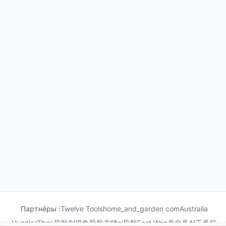
Партнёры :
Twelve Tools
home_and_garden com
Australia
Huzzler
Tbox导航
别摸鱼导航
非猪ai导航
Fast Wan
老北鼻AI工具箱