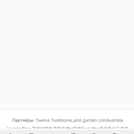
Партнёры :
Twelve Tools
home_and_garden com
Australia
Huzzler
Tbox导航
别摸鱼导航
非猪ai导航
Fast Wan
老北鼻AI工具箱