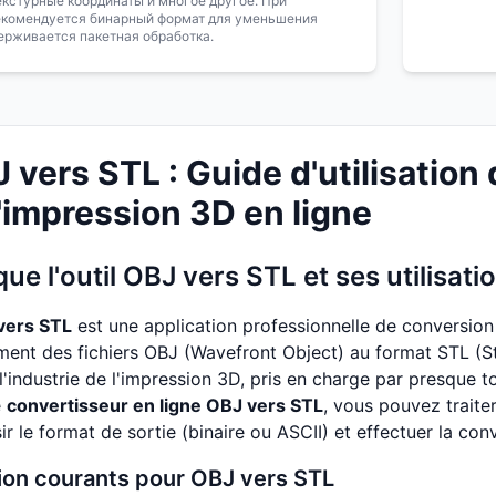
екстурные координаты и многое другое. При
екомендуется бинарный формат для уменьшения
ерживается пакетная обработка.
J vers STL : Guide d'utilisation
'impression 3D en ligne
ue l'outil OBJ vers STL et ses utilisati
 vers STL
est une application professionnelle de conversion
ment des fichiers OBJ (Wavefront Object) au format STL (Ste
 l'industrie de l'impression 3D, pris en charge par presque 
e
convertisseur en ligne OBJ vers STL
, vous pouvez traiter
r le format de sortie (binaire ou ASCII) et effectuer la conv
tion courants pour OBJ vers STL