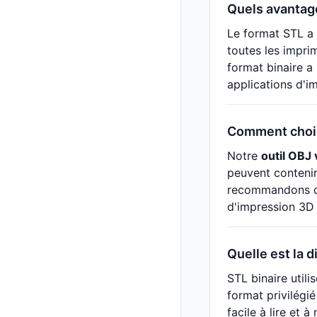
Quels avantage
Le format STL a 
toutes les imprim
format binaire a 
applications d'im
Comment choisi
Notre
outil OBJ
peuvent contenir
recommandons de 
d'impression 3D 
Quelle est la d
STL binaire utili
format privilégié
facile à lire et 