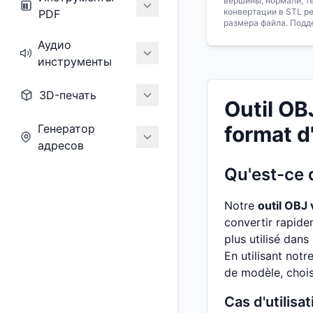
вершины, нормали, т
конвертации в STL р
PDF
размера файла. Подд
Аудио
инструменты
3D-печать
Outil OB
Генератор
format d
адресов
Qu'est-ce q
Notre
outil OBJ
convertir rapide
plus utilisé dans
En utilisant notr
de modèle, choisi
Cas d'utilisa