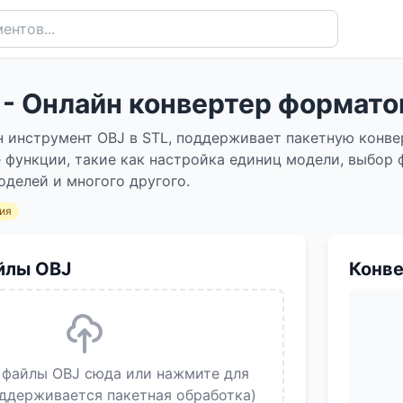
 - Онлайн конвертер формато
 инструмент OBJ в STL, поддерживает пакетную конве
функции, такие как настройка единиц модели, выбор 
делей и многого другого.
ия
йлы OBJ
Конв
файлы OBJ сюда или нажмите для
оддерживается пакетная обработка)