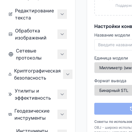
Поддержи
Редактирование
текста
Настройки кон
Обработка
Название модели
изображений
Сетевые
протоколы
Единица модели
Криптографическая
безопасность
Формат вывода
Утилиты и
эффективность
Геодезические
инструменты
Советы по использо
OBJ - широко испол
Инструменты