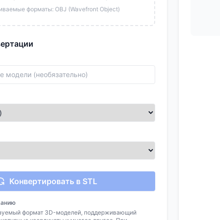
ваемые форматы: OBJ (Wavefront Object)
вертации
Конвертировать в STL
ванию
ьзуемый формат 3D-моделей, поддерживающий