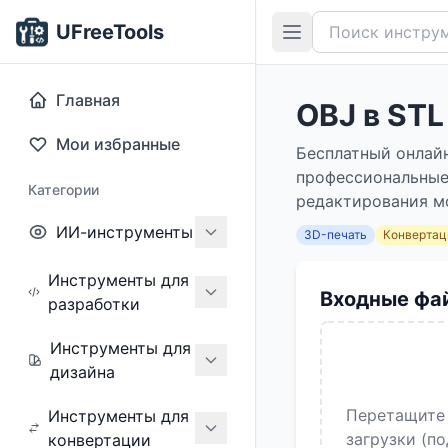
UFreeTools
Главная
OBJ в STL
Мои избранные
Бесплатный онлайн
профессиональные 
Категории
редактирования мо
ИИ-инструменты
3D-печать
Конвертац
Инструменты для
Входные фа
разработки
Инструменты для
дизайна
Перетащите 
Инструменты для
загрузки (п
конвертации