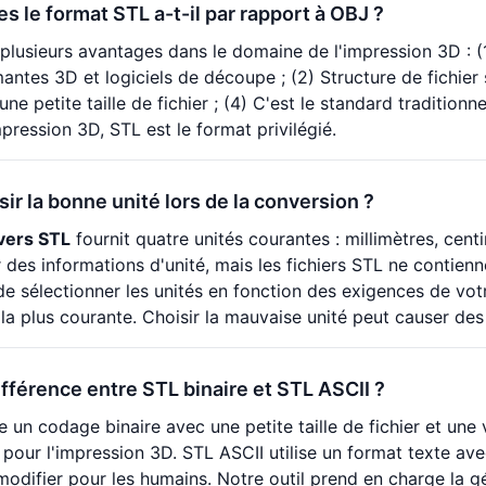
s le format STL a-t-il par rapport à OBJ ?
plusieurs avantages dans le domaine de l'impression 3D : (1)
antes 3D et logiciels de découpe ; (2) Structure de fichier 
une petite taille de fichier ; (4) C'est le standard traditionn
pression 3D, STL est le format privilégié.
r la bonne unité lors de la conversion ?
 vers STL
fournit quatre unités courantes : millimètres, cent
 des informations d'unité, mais les fichiers STL ne contienn
sélectionner les unités en fonction des exigences de votre
la plus courante. Choisir la mauvaise unité peut causer des 
ifférence entre STL binaire et STL ASCII ?
se un codage binaire avec une petite taille de fichier et une 
 pour l'impression 3D. STL ASCII utilise un format texte ave
à modifier pour les humains. Notre outil prend en charge la