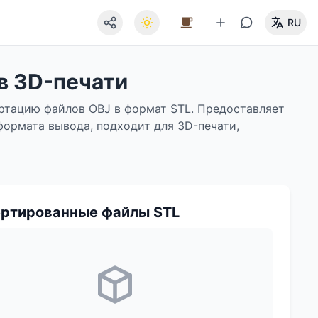
RU
в 3D-печати
ртацию файлов OBJ в формат STL. Предоставляет
формата вывода, подходит для 3D-печати,
ертированные файлы STL