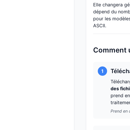
Elle changera gén
dépend du nombre
pour les modèles
ASCII.
Comment ut
Téléch
1
Téléchar
des fich
prend en
traitemen
Prend en c