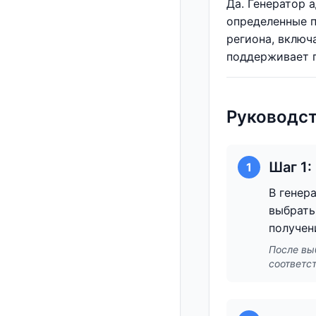
Да. Генератор 
определенные п
региона, включ
поддерживает г
Руководст
Шаг 1
1
В генер
выбрать
получен
После вы
соответс