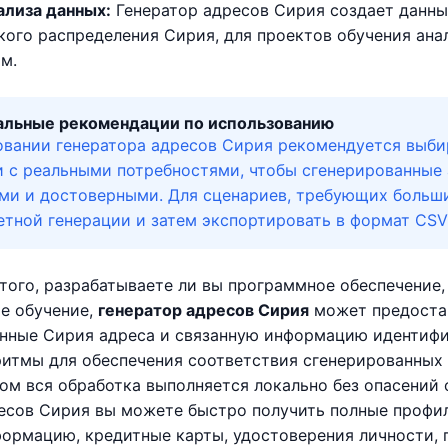
ализа данных:
Генератор адресов Сирия создает данны
кого распределения Сирия, для проектов обучения ан
им.
льные рекомендации по использованию
овании генератора адресов Сирия рекомендуется выб
 с реальными потребностями, чтобы сгенерированные а
ми и достоверными. Для сценариев, требующих больши
етной генерации и затем экспортировать в формат CS
того, разрабатываете ли вы программное обеспечение,
е обучение,
генератор адресов Сирия
может предостав
нные Сирия адреса и связанную информацию идентифик
ритмы для обеспечения соответствия сгенерированны
том вся обработка выполняется локально без опасений
есов Сирия вы можете быстро получить полные профил
формацию, кредитные карты, удостоверения личности,