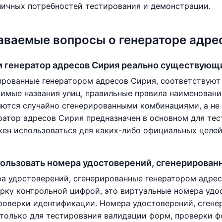
личных потребностей тестирования и демонстрации.
аваемые вопросы о генераторе адре
и генератор адресов Сирия реально существующ
ированные генератором адресов Сирия, соответствуют
имые названия улиц, правильные правила наименовани
ляются случайно сгенерированными комбинациями, а н
ратор адресов Сирия предназначен в основном для тес
жен использоваться для каких-либо официальных целе
ользовать номера удостоверений, сгенерирован
ра удостоверений, сгенерированные генератором адре
рку контрольной цифрой, это виртуальные номера удо
роверки идентификации. Номера удостоверений, сгене
только для тестирования валидации форм, проверки ф