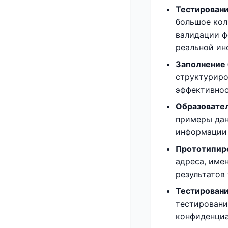
Тестировани
большое кол
валидации ф
реальной ин
Заполнение 
структуриро
эффективнос
Образовате
примеры дан
информации 
Прототипиро
адреса, име
результатов
Тестирован
тестировани
конфиденциа