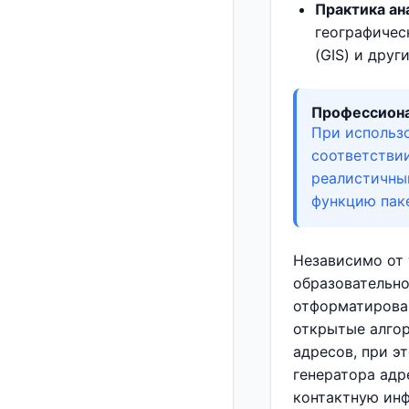
Практика ан
географичес
(GIS) и друг
Профессиона
При использ
соответствии
реалистичны
функцию пак
Независимо от 
образовательно
отформатирова
открытые алго
адресов, при э
генератора адр
контактную ин