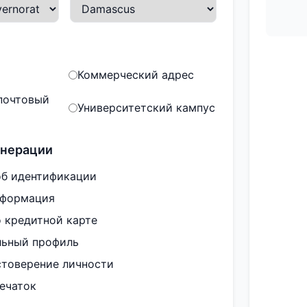
Коммерческий адрес
почтовый
Университетский кампус
енерации
б идентификации
нформация
 кредитной карте
ьный профиль
стоверение личности
ечаток