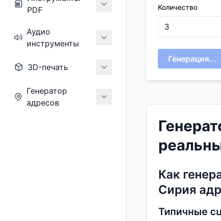
Количество
PDF
Аудио
инструменты
Генерация...
3D-печать
Генератор
адресов
Генерат
реальны
Как генер
Сирия адр
Типичные сц