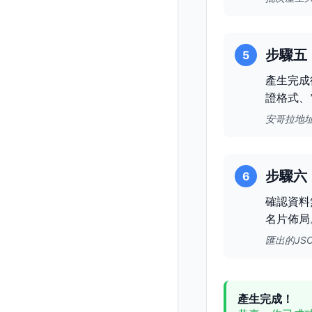
步驟五
5
產生完成
證格式、
安哥拉地
步驟六
6
確認資料
名片佈局
匯出的JS
產生完成！