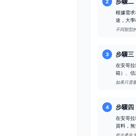
步驟二
2
根據需求
途，大學
不同類型
步驟三
3
在安哥拉
箱）、信
如果只需
步驟四
4
在安哥拉
資料，無
批次產生