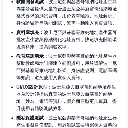
軟體開發測試：
波士尼亞與赫塞哥維納地址產生器
為開發者提供大量符合波士尼亞與赫塞哥維納地址
格式要求的測試資料，用於表單驗證、地址解析、
身份證驗證等功能測試，無需手動輸入真實資訊。
資料庫填充：
波士尼亞與赫塞哥維納地址產生器可
批次產生數萬條結構化地址資料，快速填充開發環
境資料庫，提高開發效率。
教育培訓演示：
波士尼亞與赫塞哥維納地址產生器
幫助教師和培訓師建立範例資料，用於講解波士尼
亞與赫塞哥維納地址格式、身份證規則、電話區碼
等知識，避免使用真實個人資訊。
UI/UX設計原型：
波士尼亞與赫塞哥維納地址產生
器為設計師提供真實的波士尼亞與赫塞哥維納地
址、姓名、電話等資料，讓介面原型更加逼真，提
升使用者體驗測試效果。
隱私保護測試：
波士尼亞與赫塞哥維納地址產生器
產生虛擬身份資訊，用於測試需要填寫個人資料的