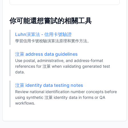
你可能還想嘗試的相關工具
Luhn演算法 - 信用卡號驗證
學習信用卡號校驗演算法原理和實作方法。
汶萊 address data guidelines
Use postal, administrative, and address-format
references for 汶萊 when validating generated test
data.
汶萊 identity data testing notes
Review national identification number concepts before
using synthetic 汶萊 identity data in forms or QA
workflows.