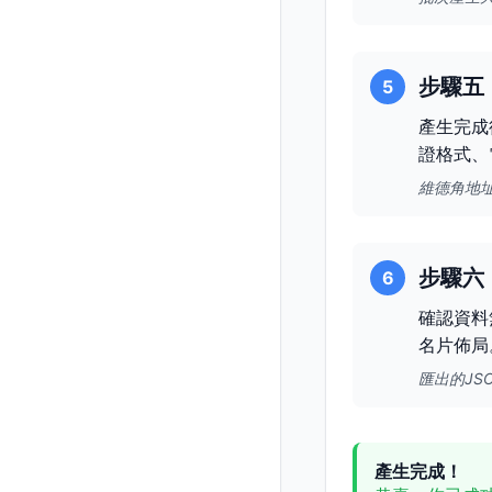
步驟五
5
產生完成
證格式、
維德角地
步驟六
6
確認資料
名片佈局
匯出的JS
產生完成！