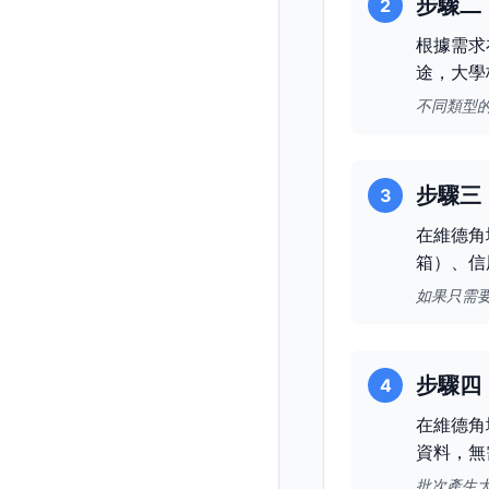
步驟二
2
根據需求
途，大學
不同類型
步驟三
3
在維德角
箱）、信
如果只需
步驟四
4
在維德角
資料，無
批次產生