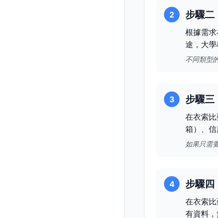
步驟二
2
根據需求
途，大學
不同類型
步驟三
3
在衣索比
箱）、信
如果只需
步驟四
4
在衣索比
有資料，