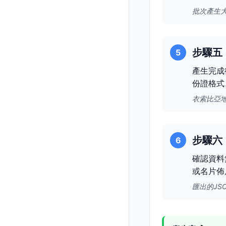
批次產生
步驟五
5
產生完成
份證格式
衣索比亞
步驟六
6
確認資料
或名片佈
匯出的JS