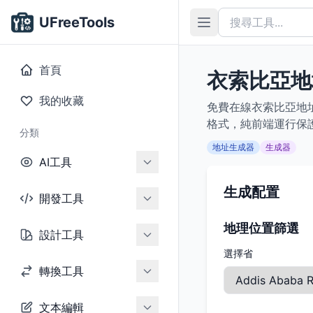
UFreeTools
首頁
衣索比亞地
我的收藏
免費在線衣索比亞地
格式，純前端運行保
分類
地址生成器
生成器
AI工具
生成配置
開發工具
地理位置篩選
設計工具
選擇省
轉換工具
文本編輯