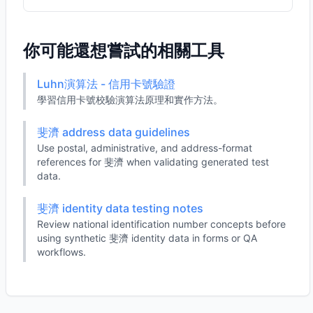
你可能還想嘗試的相關工具
Luhn演算法 - 信用卡號驗證
學習信用卡號校驗演算法原理和實作方法。
斐濟 address data guidelines
Use postal, administrative, and address-format
references for 斐濟 when validating generated test
data.
斐濟 identity data testing notes
Review national identification number concepts before
using synthetic 斐濟 identity data in forms or QA
workflows.