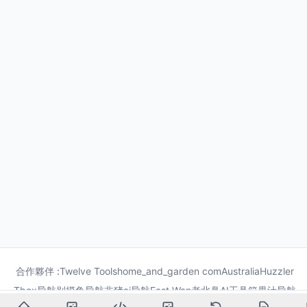
合作夥伴 :
Twelve Tools
home_and_garden com
Australia
Huzzler
Tbox导航
别摸鱼导航
非猪ai导航
Fast Wan
老北鼻AI工具箱
果汁导航
龙喵导航