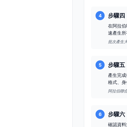
步驟四
4
在阿拉伯
速產生所
批次產生
步驟五
5
產生完成
格式、身
阿拉伯聯
步驟六
6
確認資料