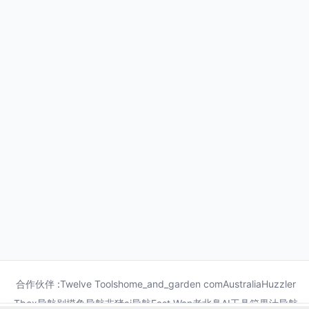
合作伙伴 :
Twelve Tools
home_and_garden com
Australia
Huzzler
Tbox导航
别摸鱼导航
非猪ai导航
Fast Wan
老北鼻AI工具箱
果汁导航