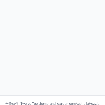
合作伙伴 :
Twelve Tools
home_and_garden com
Australia
Huzzler