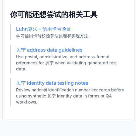
你可能还想尝试的相关工具
Luhn算法 - 信用卡号验证
学习信用卡号校验算法原理和实现方法。
贝宁 address data guidelines
Use postal, administrative, and address-format
references for 贝宁 when validating generated test
data.
贝宁 identity data testing notes
Review national identification number concepts before
using synthetic 贝宁 identity data in forms or QA
workflows.