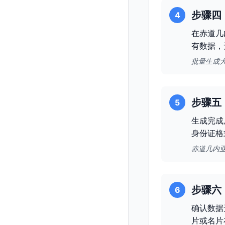
步骤四
4
在赤道几
有数据，
批量生成
步骤五
5
生成完成
身份证格
赤道几内
步骤六
6
确认数据
片或名片