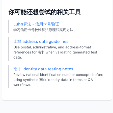
你可能还想尝试的相关工具
Luhn算法 - 信用卡号验证
学习信用卡号校验算法原理和实现方法。
南非 address data guidelines
Use postal, administrative, and address-format
references for 南非 when validating generated test
data.
南非 identity data testing notes
Review national identification number concepts before
using synthetic 南非 identity data in forms or QA
workflows.