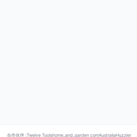
合作伙伴 :
Twelve Tools
home_and_garden com
Australia
Huzzler