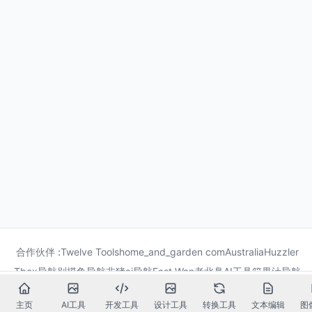
合作伙伴 :
Twelve Tools
home_and_garden com
Australia
Huzzler
Tbox导航
别摸鱼导航
非猪ai导航
Fast Wan
老北鼻AI工具箱
果汁导航
龙喵导航
主页
AI工具
开发工具
设计工具
转换工具
文本编辑
图