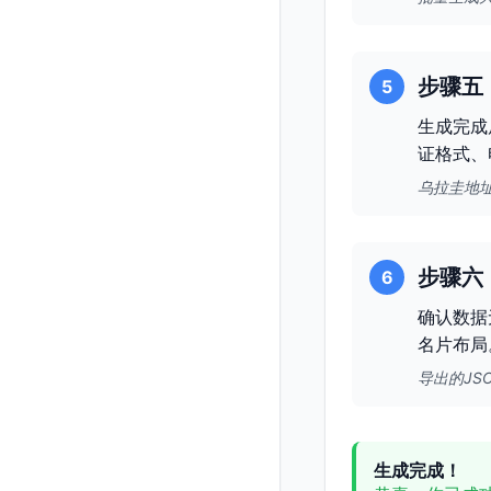
步骤五
5
生成完成
证格式、
乌拉圭地
步骤六
6
确认数据
名片布局
导出的JS
生成完成！